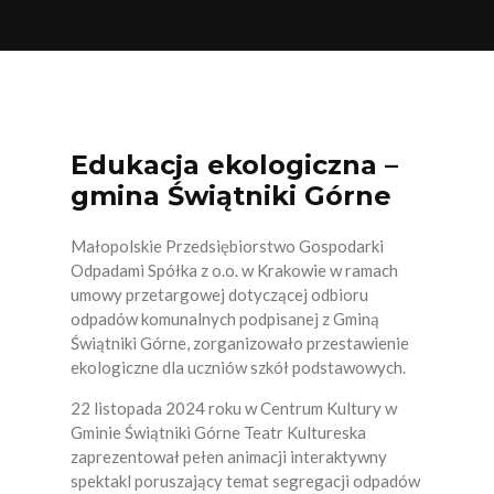
KOCMYRZÓW LUBORZYCA
KONIUSZA
KOZANÓW
Edukacja ekologiczna –
KRAKÓW
gmina Świątniki Górne
KSIĄŻ WIELKI
Małopolskie Przedsiębiorstwo Gospodarki
MIECHÓW
Odpadami Spółka z o.o. w Krakowie w ramach
umowy przetargowej dotyczącej odbioru
NIEPOŁOMICE
odpadów komunalnych podpisanej z Gminą
Świątniki Górne, zorganizowało przestawienie
OLKUSZ
ekologiczne dla uczniów szkół podstawowych.
PAŁECZNICA
22 listopada 2024 roku w Centrum Kultury w
Gminie Świątniki Górne Teatr Kultureska
RACIECHOWICE
zaprezentował pełen animacji interaktywny
spektakl poruszający temat segregacji odpadów
RACŁAWICE