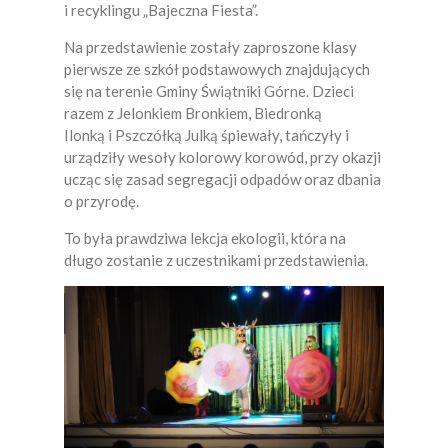
i recyklingu „Bajeczna Fiesta”.
SŁABOSZÓW
Na przedstawienie zostały zaproszone klasy
pierwsze ze szkół podstawowych znajdujących
SŁOMNIKI
się na terenie Gminy Świątniki Górne. Dzieci
razem z Jelonkiem Bronkiem, Biedronką
ŚWIĄTNIKI GÓRNE
Ilonką i Pszczółką Julką śpiewały, tańczyły i
WIELICZKA
urządziły wesoły kolorowy korowód, przy okazji
ucząc się zasad segregacji odpadów oraz dbania
WODZISŁAW
o przyrodę.
ZATOR
To była prawdziwa lekcja ekologii, która na
długo zostanie z uczestnikami przedstawienia.
ZIELONKI