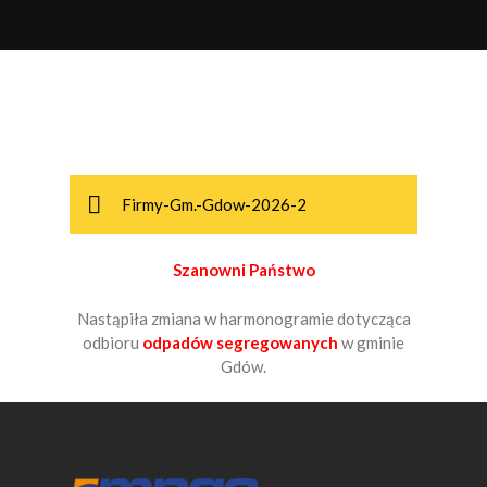
KOCMYRZÓW LUBORZYCA
KONIUSZA
KOZANÓW
KRAKÓW
Firmy-Gm.-Gdow-2026-2
KSIĄŻ WIELKI
MIECHÓW
Szanowni Państwo
NIEPOŁOMICE
Nastąpiła zmiana w harmonogramie dotycząca
odbioru
odpadów segregowanych
w gminie
OLKUSZ
Gdów.
PAŁECZNICA
RACIECHOWICE
RACŁAWICE