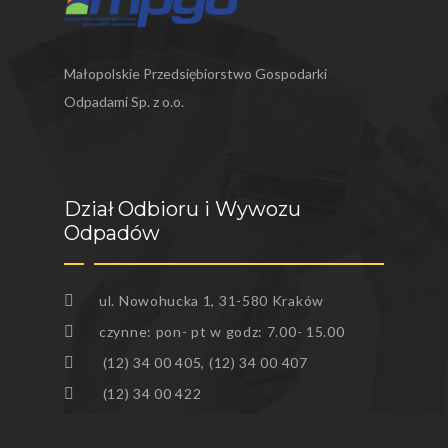
SŁABOSZÓW
SŁOMNIKI
Małopolskie Przedsiębiorstwo Gospodarki
Odpadami Sp. z o.o.
ŚWIĄTNIKI GÓRNE
WIELICZKA
WODZISŁAW
Dział Odbioru i Wywozu
Odpadów
ZATOR
ZIELONKI
ul. Nowohucka 1, 31-580 Kraków
czynne: pon- pt w godz: 7.00- 15.00
(12) 34 00 405, (12) 34 00 407
(12) 34 00 422