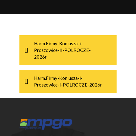
KOCMYRZÓW LUBORZYCA
KONIUSZA
KOZANÓW
Harm.Firmy-Koniusza-i-
KRAKÓW
Proszowice-II-POLROCZE-
2026r
KSIĄŻ WIELKI
MIECHÓW
Harm.Firmy-Koniusza-i-
NIEPOŁOMICE
Proszowice-I-POLROCZE-2026r
OLKUSZ
PAŁECZNICA
RACIECHOWICE
RACŁAWICE