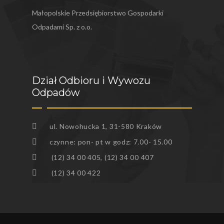
Małopolskie Przedsiębiorstwo Gospodarki
SŁABOSZÓW
Odpadami Sp. z o.o.
SŁOMNIKI
ŚWIĄTNIKI GÓRNE
WIELICZKA
Dział Odbioru i Wywozu
Odpadów
WODZISŁAW
ZATOR
ul. Nowohucka 1, 31-580 Kraków
ZIELONKI
czynne: pon- pt w godz: 7.00- 15.00
(12) 34 00 405, (12) 34 00 407
(12) 34 00 422