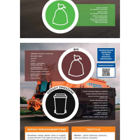
SŁABOSZÓW
SŁOMNIKI
ŚWIĄTNIKI GÓRNE
WIELICZKA
WODZISŁAW
ZATOR
ZIELONKI