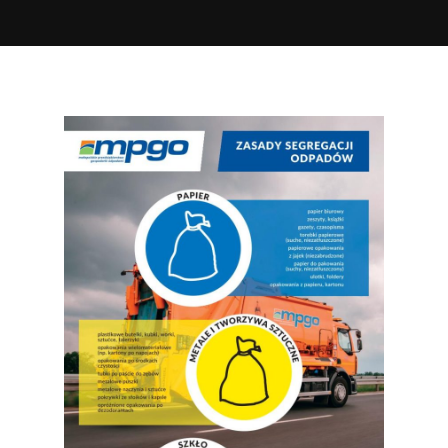
KOCMYRZÓW LUBORZYCA
KONIUSZA
KOZANÓW
KRAKÓW
KSIĄŻ WIELKI
MIECHÓW
NIEPOŁOMICE
OLKUSZ
PAŁECZNICA
RACIECHOWICE
RACŁAWICE