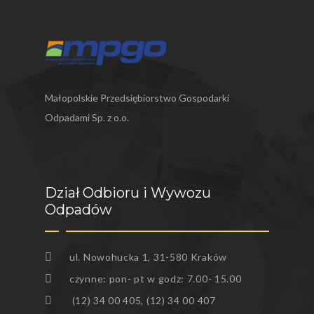
SŁABOSZÓW
SŁOMNIKI
ŚWIĄTNIKI GÓRNE
Małopolskie Przedsiębiorstwo Gospodarki
WIELICZKA
Odpadami Sp. z o.o.
WODZISŁAW
ZATOR
Dział Odbioru i Wywozu
ZIELONKI
Odpadów
ul. Nowohucka 1, 31-580 Kraków
czynne: pon- pt w godz: 7.00- 15.00
(12) 34 00 405, (12) 34 00 407