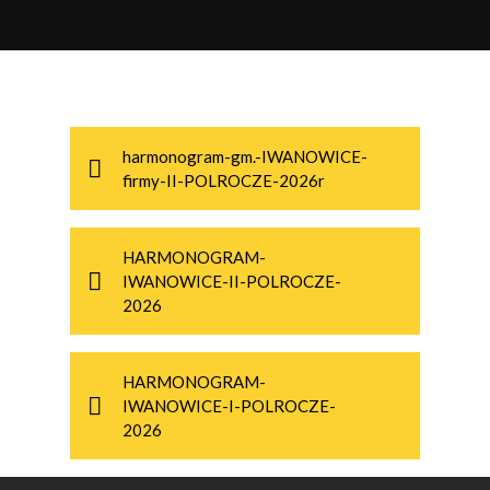
KOCMYRZÓW LUBORZYCA
KONIUSZA
KOZANÓW
harmonogram-gm.-IWANOWICE-
KRAKÓW
firmy-II-POLROCZE-2026r
KSIĄŻ WIELKI
MIECHÓW
HARMONOGRAM-
IWANOWICE-II-POLROCZE-
NIEPOŁOMICE
2026
OLKUSZ
HARMONOGRAM-
PAŁECZNICA
IWANOWICE-I-POLROCZE-
2026
RACIECHOWICE
RACŁAWICE