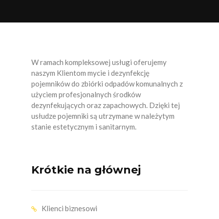
KOCMYRZÓW LUBORZYCA
KONIUSZA
KOZANÓW
W ramach kompleksowej usługi oferujemy
naszym Klientom mycie i dezynfekcję
KRAKÓW
pojemników do zbiórki odpadów komunalnych z
KSIĄŻ WIELKI
użyciem profesjonalnych środków
dezynfekujących oraz zapachowych. Dzięki tej
MIECHÓW
usłudze pojemniki są utrzymane w należytym
stanie estetycznym i sanitarnym.
NIEPOŁOMICE
OLKUSZ
Krótkie na głównej
PAŁECZNICA
RACIECHOWICE
Klienci biznesowi
RACŁAWICE