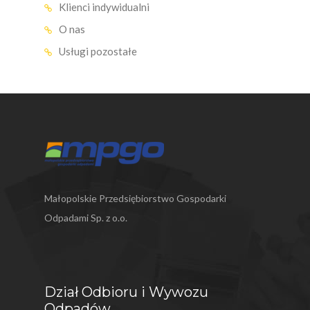
Klienci indywidualni
SŁABOSZÓW
O nas
SŁOMNIKI
Usługi pozostałe
ŚWIĄTNIKI GÓRNE
WIELICZKA
WODZISŁAW
ZATOR
ZIELONKI
Małopolskie Przedsiębiorstwo Gospodarki
Odpadami Sp. z o.o.
Dział Odbioru i Wywozu
Odpadów