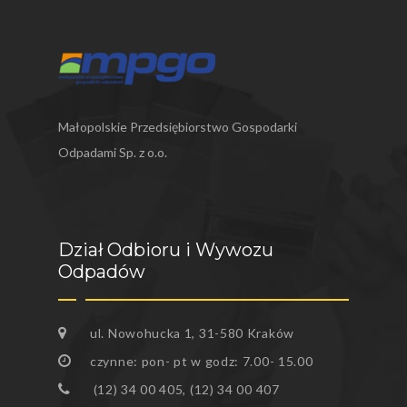
SŁABOSZÓW
SŁOMNIKI
ŚWIĄTNIKI GÓRNE
Małopolskie Przedsiębiorstwo Gospodarki
WIELICZKA
Odpadami Sp. z o.o.
WODZISŁAW
ZATOR
Dział Odbioru i Wywozu
ZIELONKI
Odpadów
ul. Nowohucka 1, 31-580 Kraków
czynne: pon- pt w godz: 7.00- 15.00
(12) 34 00 405, (12) 34 00 407