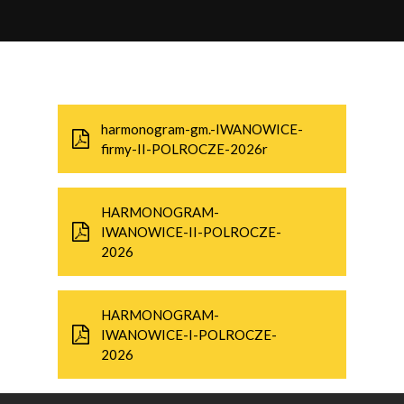
KOCMYRZÓW LUBORZYCA
KONIUSZA
KOZANÓW
harmonogram-gm.-IWANOWICE-
KRAKÓW
firmy-II-POLROCZE-2026r
KSIĄŻ WIELKI
MIECHÓW
HARMONOGRAM-
IWANOWICE-II-POLROCZE-
NIEPOŁOMICE
2026
OLKUSZ
HARMONOGRAM-
PAŁECZNICA
IWANOWICE-I-POLROCZE-
2026
RACIECHOWICE
RACŁAWICE