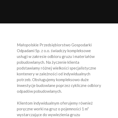
KOCMYRZÓW LUBORZYCA
KONIUSZA
KOZANÓW
KRAKÓW
Małopolskie Przedsiębiorstwo Gospodarki
Odpadami Sp. z o.o. świadczy kompleksowe
KSIĄŻ WIELKI
usługi w zakresie odbioru gruzu i materiałów
MIECHÓW
pobudowlanych. Na życzenie klienta
podstawiamy różnej wielkości specjalistyczne
NIEPOŁOMICE
kontenery w zależności od indywidualnych
potrzeb. Obsługujemy kompleksowo duże
OLKUSZ
inwestycje budowlane poprzez cykliczne odbiory
odpadów pobudowlanych.
PAŁECZNICA
Klientom indywidualnym oferujemy również
RACIECHOWICE
poręczne worki na gruz o pojemności 1 m³
wystarczające do wywiezienia gruzu
RACŁAWICE