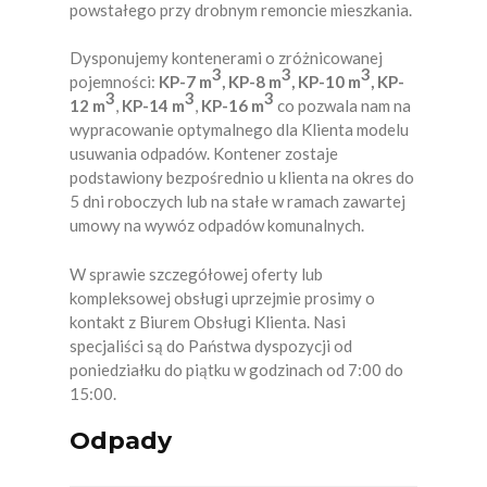
powstałego przy drobnym remoncie mieszkania.
SŁABOSZÓW
Dysponujemy kontenerami o zróżnicowanej
3
3
3
SŁOMNIKI
pojemności:
KP-7 m
, KP-8 m
,
KP-10 m
, KP-
3
3
3
12 m
,
KP-14 m
,
KP-16 m
co pozwala nam na
ŚWIĄTNIKI GÓRNE
wypracowanie optymalnego dla Klienta modelu
usuwania odpadów. Kontener zostaje
WIELICZKA
podstawiony bezpośrednio u klienta na okres do
5 dni roboczych lub na stałe w ramach zawartej
WODZISŁAW
umowy na wywóz odpadów komunalnych.
ZATOR
W sprawie szczegółowej oferty lub
kompleksowej obsługi uprzejmie prosimy o
ZIELONKI
kontakt z Biurem Obsługi Klienta. Nasi
specjaliści są do Państwa dyspozycji od
poniedziałku do piątku w godzinach od 7:00 do
15:00.
Odpady