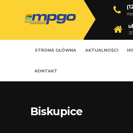
(1
mp
u
3
STRONA GŁÓWNA
AKTUALNOŚCI
HI
KONTAKT
Biskupice