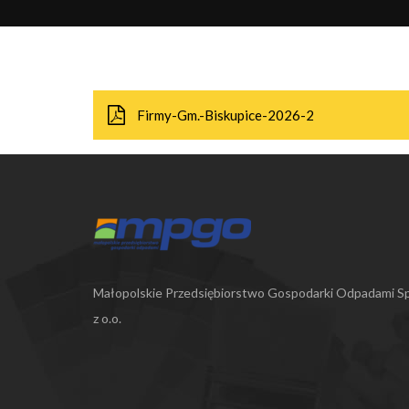
Firmy-Gm.-Biskupice-2026-2
Małopolskie Przedsiębiorstwo Gospodarki Odpadami Sp
z o.o.