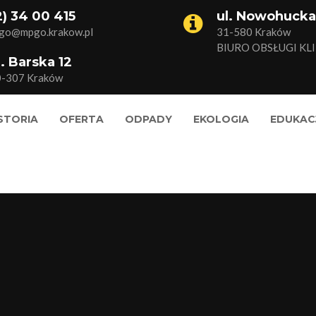
2) 34 00 415
ul. Nowohucka
go@mpgo.krakow.pl
31-580 Kraków
BIURO OBSŁUGI KL
l. Barska 12
0-307 Kraków
STORIA
OFERTA
ODPADY
EKOLOGIA
EDUKAC