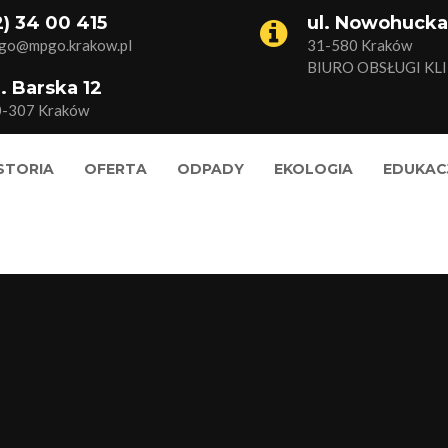
2) 34 00 415
ul. Nowohucka
go@mpgo.krakow.pl
31-580 Kraków
BIURO OBSŁUGI KL
l. Barska 12
0-307 Kraków
STORIA
OFERTA
ODPADY
EKOLOGIA
EDUKAC