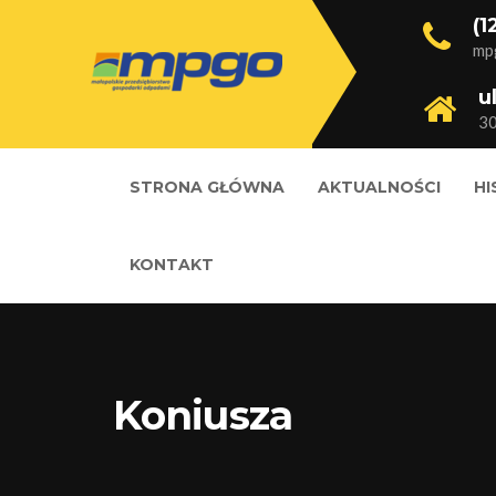
(1
mp
u
3
STRONA GŁÓWNA
AKTUALNOŚCI
HI
KONTAKT
Koniusza