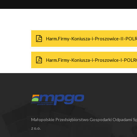
Harm.Firmy-Koniusza-i-Proszowice-II-PO
Harm.Firmy-Koniusza-i-Proszowice-I-POL
Małopolskie Przedsiębiorstwo Gospodarki Odpadami Sp
z o.o.